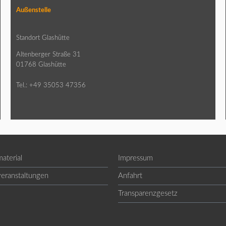
Außenstelle
Standort Glashütte
Altenberger Straße 31
01768 Glashütte
Tel.: +49 35053 47356
aterial
Impressum
veranstaltungen
Anfahrt
Transparenzgesetz