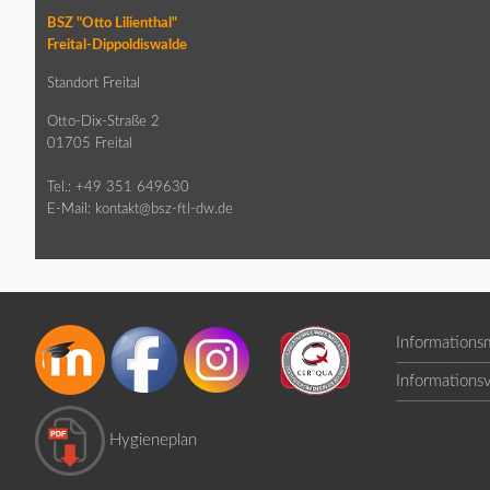
BSZ "Otto Lilienthal"
Freital-Dippoldiswalde
Standort Freital
Otto-Dix-Straße 2
01705 Freital
Tel.: +49 351 649630
E-Mail:
kontakt@bsz-ftl-dw.de
Informationsm
Informations
Hygieneplan