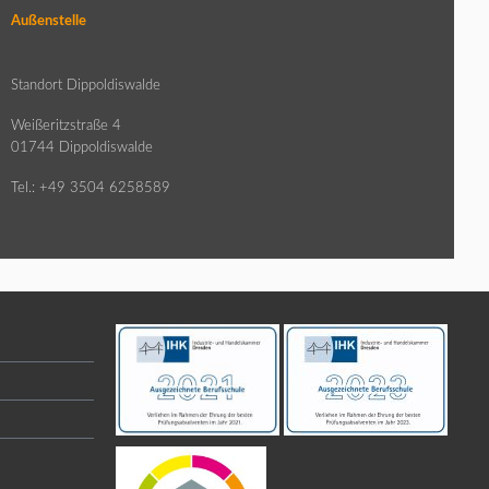
Außenstelle
Standort Dippoldiswalde
Weißeritzstraße 4
01744 Dippoldiswalde
Tel.: +49 3504 6258589