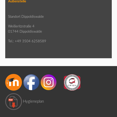
Außenstelle
Standort Dippoldiswalde
Weißeritzstraße 4
01744 Dippoldiswalde
Tel.: +49 3504 6258589
Hygieneplan