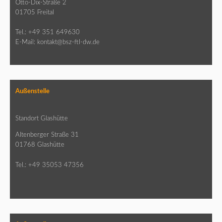
Otto-Dix-Straße 2
01705 Freital
Tel.: +49 351 649630
E-Mail:
kontakt@bsz-ftl-dw.de
Außenstelle
Standort Glashütte
Altenberger Straße 31
01768 Glashütte
Tel.: +49 35053 47356